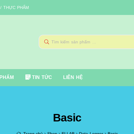
 / THỰC PHẨM
Tìm
kiếm
cho:
 PHẨM
TIN TỨC
LIÊN HỆ
Basic
Trang chủ
Shop
ELLAB
Data Logger
Basic