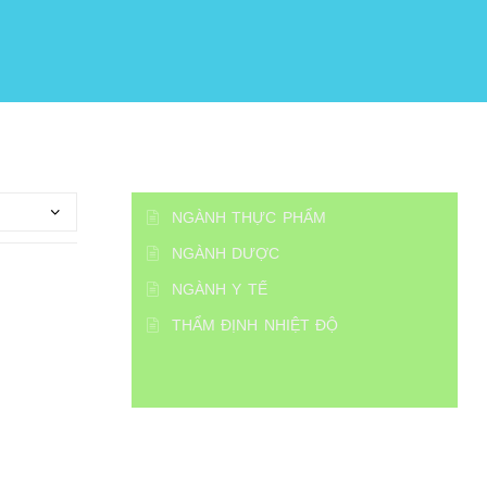
NGÀNH THỰC PHẨM
NGÀNH DƯỢC
NGÀNH Y TẾ
THẨM ĐỊNH NHIỆT ĐỘ