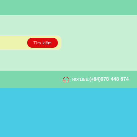
Tìm kiếm
(+84)978 448 674
HOTLINE: