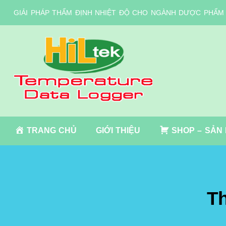
GIẢI PHÁP THẨM ĐỊNH NHIỆT ĐỘ CHO NGÀNH DƯỢC PHẨM
TRANG CHỦ
GIỚI THIỆU
SHOP – SẢN
Th