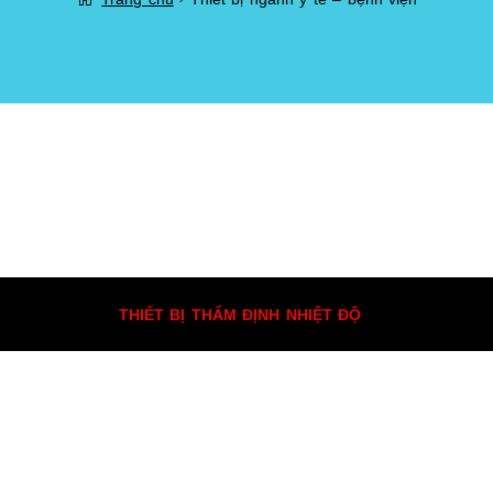
ppyright © 2026
THIẾT BỊ THẨM ĐỊNH NHIỆT ĐỘ
. All Rights Reser