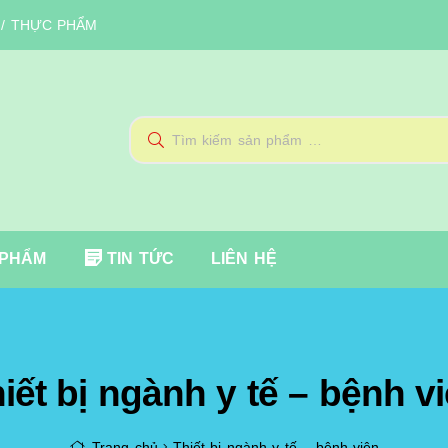
 / THỰC PHẨM
Tìm
kiếm
cho:
 PHẨM
TIN TỨC
LIÊN HỆ
iết bị ngành y tế – bệnh v
Trang chủ
Thiết bị ngành y tế – bệnh viện