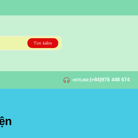
Tìm kiếm
(+84)978 448 674
HOTLINE:
iện