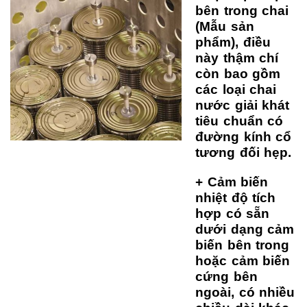
bên trong chai
(Mẫu sản
phẩm), điều
này thậm chí
còn bao gồm
các loại chai
nước giải khát
tiêu chuẩn có
đường kính cổ
tương đối hẹp.
+ Cảm biến
nhiệt độ tích
hợp có sẵn
dưới dạng cảm
biến bên trong
hoặc cảm biến
cứng bên
ngoài, có nhiều