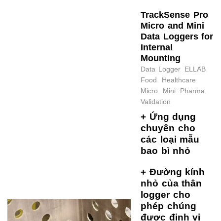
TrackSense Pro
Micro and Mini
Data Loggers for
Internal
Mounting
Data Logger
,
ELLAB
,
Food
,
Healthcare
,
Micro
,
Mini
,
Pharma
,
Validation
+ Ứng dụng
chuyên cho
các loại mẫu
bao bì nhỏ
+ Đường kính
nhỏ của thân
logger cho
phép chúng
được định vị