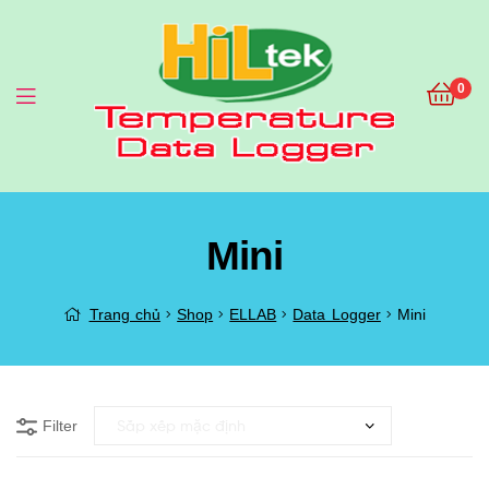
0
Menu
Mini
Trang chủ
Shop
ELLAB
Data Logger
Mini
Filter