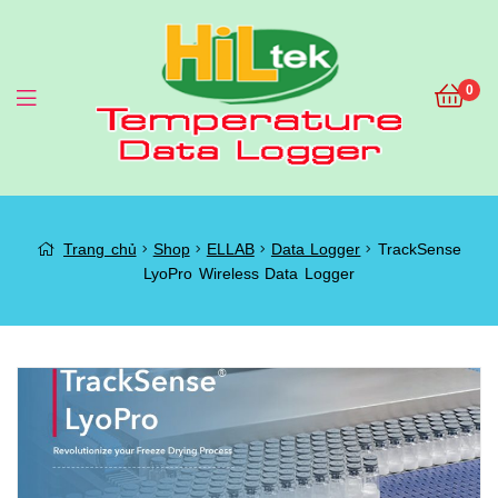
0
Menu
TrackSense
Trang chủ
Shop
ELLAB
Data Logger
TrackSense
LyoPro Wireless Data Logger
LyoPro
Wireless
Data
Logger