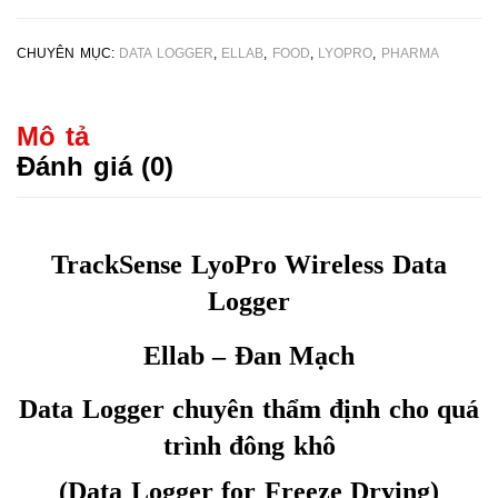
CHUYÊN MỤC:
DATA LOGGER
,
ELLAB
,
FOOD
,
LYOPRO
,
PHARMA
Mô tả
Đánh giá (0)
TrackSense LyoPro Wireless Data
Logger
Ellab – Đan Mạch
Data Logger chuyên thẩm định cho quá
trình đông khô
(Data Logger for Freeze Drying)