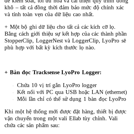
để kiểm soát, tối ưu hóa và cải thiện quy trình đông
khô – tất cả đồng thời đảm bảo mức độ chính xác
và tính toàn vẹn của dữ liệu cao nhất.
+ Một bộ ghi dữ liệu cho tất cả các kích cỡ lọ.
Bằng cách giới thiệu sự kết hợp của các thành phần
StopperClip, LoggerNest và LoggerClip, LyoPro sẽ
phù hợp với bất kỳ kích thước lọ nào.
+ Bàn đọc Tracksense LyoPro Logger:
Chứa 10 vị trí gắn LyoPro logger
Kết nối với PC qua USB hoặc LAN (ethernet)
Mỗi lần chỉ có thể sử dụng 1 bàn đọc LyoPro
Khi một hệ thống mới được đặt hàng, thiết bị được
vận chuyển trong một vali Ellab tùy chỉnh. Vali
chứa các sản phẩm sau: