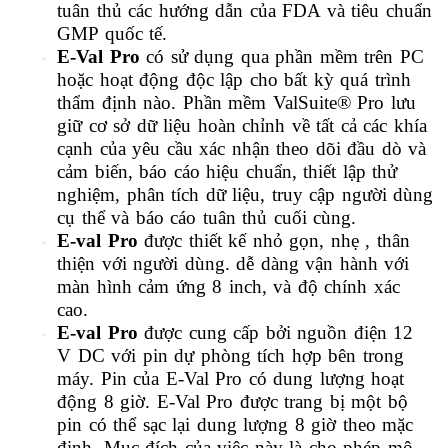
tuân thủ các hướng dẫn của FDA
và tiêu chuẩn
GMP quốc tế.
E-Val Pro
có sử dụng qua phần mềm trên PC
hoặc hoạt động độc lập cho bất kỳ quá trình
thẩm định nào. Phần mềm ValSuite® Pro lưu
giữ cơ sở dữ liệu hoàn chỉnh về tất cả các khía
cạnh của yêu cầu xác nhận
theo dõi đầu dò và
cảm biến, báo cáo hiệu chuẩn, thiết lập thử
nghiệm, phân tích dữ liệu, truy cập người dùng
cụ thể và báo cáo tuân thủ cuối cùng.
E-val Pro
được thiết kế nhỏ gọn, nhẹ , thân
thiện với người dùng. dễ dàng vận hành với
màn hình cảm ứng 8 inch, và độ chính xác
cao.
E-val Pro
được cung cấp bởi nguồn điện 12
V DC với pin dự phòng tích hợp bên trong
máy. Pin của E-Val Pro có dung lượng hoạt
động 8 giờ. E-Val Pro được trang bị một bộ
pin có thể sạc lại dung lượng 8 giờ theo mặc
định. Mục đích của việc này là cho phép mô-