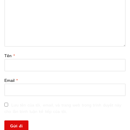
Tên
*
Email
*
Lưu tên của tôi, email, và trang web trong trình duyệt này
cho lần bình luận kế tiếp của tôi.