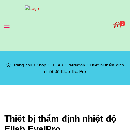
0
Menu
Thiết
Trang chủ
Shop
ELLAB
Validation
Thiết bị thẩm định
nhiệt độ Ellab EvalPro
bị
thẩm
định
nhiệt
Thiết bị thẩm định nhiệt độ
Ellab EvalPro