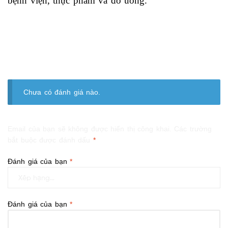
bệnh viện, thực phẩm và đồ uống.
Chưa có đánh giá nào.
Email của bạn sẽ không được hiển thị công khai.
Các trường
bắt buộc được đánh dấu
*
Đánh giá của bạn
*
Đánh giá của bạn
*