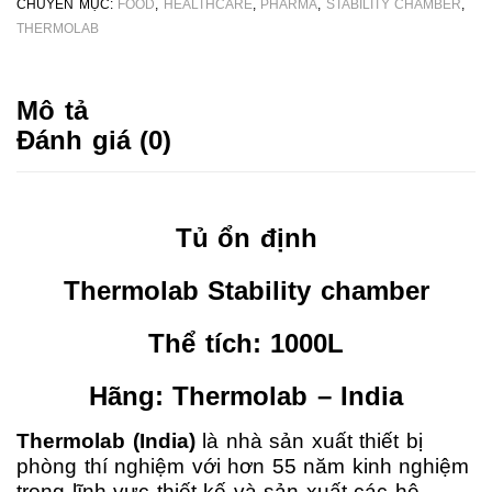
CHUYÊN MỤC:
FOOD
,
HEALTHCARE
,
PHARMA
,
STABILITY CHAMBER
,
THERMOLAB
Mô tả
Đánh giá (0)
Tủ ổn định
Thermolab Stability chamber
Thể tích: 1000L
Hãng: Thermolab – India
Thermolab (India)
là nhà sản xuất thiết bị
phòng thí nghiệm với hơn 55 năm kinh nghiệm
trong lĩnh vực thiết kế và sản xuất các hệ