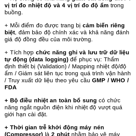
vị trí đo nhiệt độ và 4 vị trí đo độ ẩm
trong
buồng.
+ Mỗi điểm đo được trang bị
cảm biến riêng
biệt
, đảm bảo độ chính xác và khả năng đánh
giá độ đồng đều của môi trường.
+ Tích hợp
chức năng ghi và lưu trữ dữ liệu
tự động (data logging)
để phục vụ:
Thẩm
định thiết bị (Validation) /
Mapping nhiệt độ/độ
ẩm /
Giám sát liên tục trong quá trình vận hành
/
Truy xuất dữ liệu theo yêu cầu
GMP / WHO /
FDA
+ Bộ điều nhiệt an toàn bổ sung
có chức
năng ngắt nguồn điện khi nhiệt độ vượt quá
giới hạn cài đặt.
+ Thời gian trễ khởi động máy nén
(Compressor)
là
2 phút
nhằm bảo vệ máy