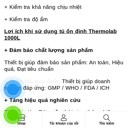
+ Kiểm tra khả năng chịu nhiệt
+ Kiểm tra độ ẩm
Lợi ích khi sử dụng tủ ổn định Thermolab
1000L
+ Đảm bảo chất lượng sản phẩm
Thiết bị giúp đảm bảo sản phẩm:
An toàn,
Hiệu
quả,
Đạt tiêu chuẩn
+ Tuân thủ quy định:
Thiết bị giúp doanh
nghiệp đáp ứng:
GMP /
WHO /
FDA /
ICH
+ Tăng hiệu quả nghiên cứu
Thiết bị giúp:
Rút ngắn thời gian thử nghiệm,
Tăng độ chính xác,
Tăng năng suất
Tìm
Shop
Tài khoản của tôi
Tìm kiếm
Tìm kiếm
kiếm