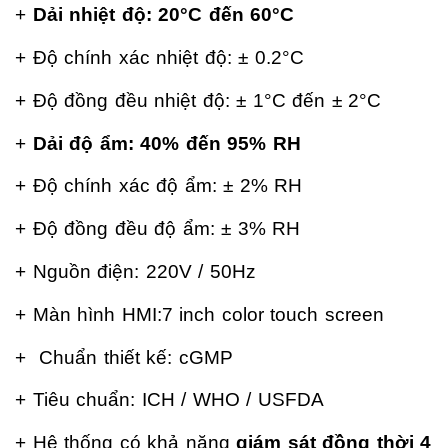
+
Dải nhiệt độ:
20°C đến 60°C
+ Độ chính xác nhiệt độ:
± 0.2°C
+ Độ đồng đều nhiệt độ:
± 1°C đến ± 2°C
+
Dải độ ẩm:
40% đến 95% RH
+ Độ chính xác độ ẩm:
± 2% RH
+ Độ đồng đều độ ẩm:
± 3% RH
+ Nguồn điện:
220V / 50Hz
+ Màn hình HMI:
7 inch color touch screen
+ Chuẩn thiết kế:
cGMP
+ Tiêu chuẩn:
ICH / WHO / USFDA
+ Hệ thống có khả năng
giám sát đồng thời 4