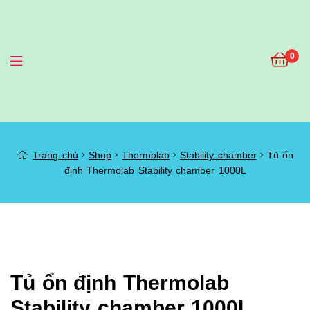
0
Menu
Tủ
Trang chủ
Shop
Thermolab
Stability chamber
Tủ ổn
định Thermolab Stability chamber 1000L
ổn
định
Thermolab
Stability
Tủ ổn định Thermolab
Stability chamber 1000L