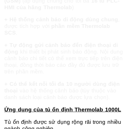
(GSM)
(áp dụng chung cho tối đa
16 tủ PLC-
HMI của hãng Thermolab
)
+ Hệ thống cảnh báo di động dùng chung
,
được tích hợp với
phần mềm Thermolab
SCS
.
+ Tự động gửi cảnh báo đến điện thoại di
động
khi thiết bị phát sinh báo động. Nội dung
cảnh báo chi tiết có thể xem trực tiếp trên điện
thoại, đồng thời báo cáo đầy đủ được lưu trữ
trên phần mềm.
+ Có thể kết nối tối đa 10 người dùng điện
thoại
vào hệ thống cảnh báo (tùy thuộc vào
danh sách loại cảnh báo được lựa chọn).
Ứng dụng của tủ ổn định Thermolab 1000L
Tủ ổn định được sử dụng rộng rãi trong nhiều
ngành công nghiệp.